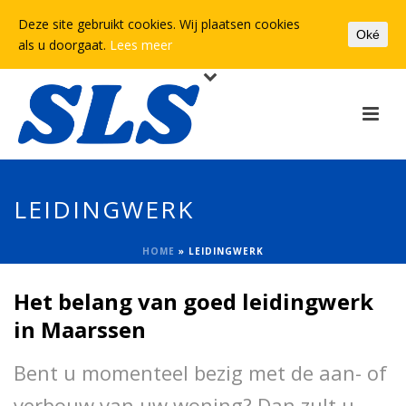
Deze site gebruikt cookies. Wij plaatsen cookies
Oké
als u doorgaat.
Lees meer
LEIDINGWERK
HOME
»
LEIDINGWERK
Het belang van goed leidingwerk
in Maarssen
Bent u momenteel bezig met de aan- of
verbouw van uw woning? Dan zult u