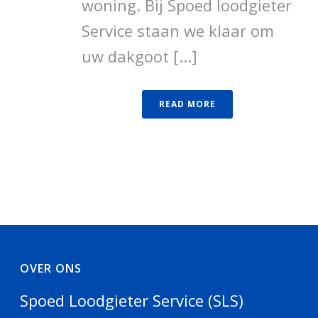
woning. Bij Spoed loodgieter
Service staan we klaar om
uw dakgoot [...]
READ MORE
OVER ONS
Spoed Loodgieter Service (SLS)