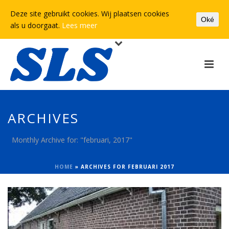
Deze site gebruikt cookies. Wij plaatsen cookies
Oké
als u doorgaat.
Lees meer
ARCHIVES
Monthly Archive for: "februari, 2017"
HOME
»
ARCHIVES FOR FEBRUARI 2017